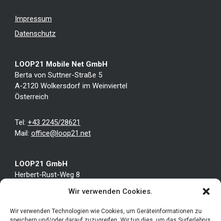
Impressum
Datenschutz
LOOP21 Mobile Net GmbH
Berta von Suttner-Straße 5
A-2120 Wolkersdorf im Weinviertel
Österreich
Tel:
+43 2245/28621
Mail:
office@loop21.net
LOOP21 GmbH
Herbert-Rust-Weg 8
D-59071 Hamm
Wir verwenden Cookies.
Deutschland
Wir verwenden Technologien wie Cookies, um Geräteinformationen zu
speichern und/oder darauf zuzugreifen. Wir tun dies, um das Surferlebnis